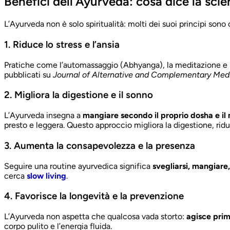
Benefici dell’Ayurveda: cosa dice la scie
L’Ayurveda non è solo spiritualità: molti dei suoi principi sono
1. Riduce lo stress e l’ansia
Pratiche come l’automassaggio (Abhyanga), la meditazione e la
pubblicati su
Journal of Alternative and Complementary Med
2. Migliora la digestione e il sonno
L’Ayurveda insegna a
mangiare secondo il proprio dosha e il
presto e leggera. Questo approccio migliora la digestione, rid
3. Aumenta la consapevolezza e la presenza
Seguire una routine ayurvedica significa
svegliarsi, mangiare,
cerca
slow living
.
4. Favorisce la longevità e la prevenzione
L’Ayurveda non aspetta che qualcosa vada storto:
agisce pri
corpo pulito e l’energia fluida.