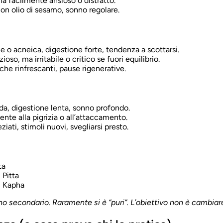
ma facilmente ansioso o distratto.
con olio di sesamo, sonno regolare.
e o acneica, digestione forte, tendenza a scottarsi.
so, ma irritabile o critico se fuori equilibrio.
iche rinfrescanti, pause rigenerative.
da, digestione lenta, sonno profondo.
nte alla pigrizia o all’attaccamento.
ati, stimoli nuovi, svegliarsi presto.
ta
 Pitta
→ Kapha
secondario. Raramente si è “puri”. L’obiettivo non è cambiare,