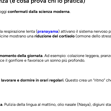
nza (e cosa prova chi lo pratica)
 oggi
confermati dalla scienza moderna
.
 respirazione lenta (
pranayama
) attivano il sistema nervoso 
icine
mostrano una
riduzione del cortisolo
(ormone dello stress
 momento della giornata
. Ad esempio: colazione leggera, pranz
uce il gonfiore e favorisce un sonno più profondo.
 lavorare e dormire in orari regolari
. Questo crea un “ritmo” ch
ma
. Pulizia della lingua al mattino, olio nasale (Nasya), digiuni s