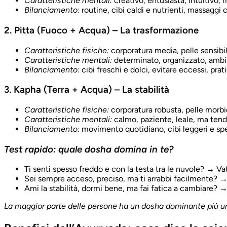
Caratteristiche mentali:
creativo, entusiasta, intuitivo, 
Bilanciamento:
routine, cibi caldi e nutrienti, massaggi 
2. Pitta (Fuoco + Acqua) – La trasformazione
Caratteristiche fisiche:
corporatura media, pelle sensibil
Caratteristiche mentali:
determinato, organizzato, ambizio
Bilanciamento:
cibi freschi e dolci, evitare eccessi, prat
3. Kapha (Terra + Acqua) – La stabilità
Caratteristiche fisiche:
corporatura robusta, pelle morbi
Caratteristiche mentali:
calmo, paziente, leale, ma tende
Bilanciamento:
movimento quotidiano, cibi leggeri e spezi
Test rapido: quale dosha domina in te?
Ti senti spesso freddo e con la testa tra le nuvole? → Va
Sei sempre acceso, preciso, ma ti arrabbi facilmente? →
Ami la stabilità, dormi bene, ma fai fatica a cambiare? 
La maggior parte delle persone ha un dosha dominante più uno 