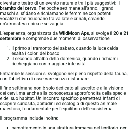
diventano teatro di un evento naturale tra i più suggestivi: il
bramito del cervo
. Per poche settimane all’anno, i grandi
maschi si sfidano e richiamano le femmine con potenti
vocalizzi che risuonano tra vallate e crinali, creando
un’atmosfera unica e selvaggia.
L’esperienza, organizzata da
WildMoon Aps
, si svolge il
20 e 21
settembre
e comprende due momenti di osservazione:
il primo al tramonto del sabato, quando la luce calda
esalta i colori del bosco
il secondo all’alba della domenica, quando i richiami
riecheggiano con maggiore intensità.
Entrambe le sessioni si svolgono nel pieno rispetto della fauna,
con l’obiettivo di osservare senza disturbare.
Il fine settimana non è solo dedicato all’ascolto e alla visione
dei cervi, ma anche alla conoscenza approfondita della specie
e del suo habitat. Un incontro specifico permetterà infatti di
scoprire curiosità, abitudini ed ecologia di questo animale
maestoso, fondamentale per l’equilibrio dell’ecosistema.
Il programma include inoltre:
pernottamento in una struttura immersa nel territorio, per