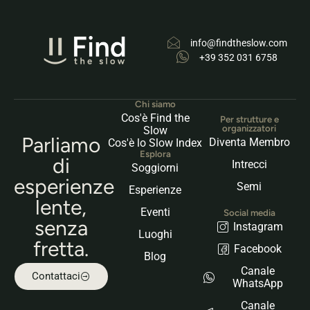
info@findtheslow.com
+39 352 031 6758
Chi siamo
Cos'è Find the
Per strutture e
organizzatori
Slow
Parliamo
Diventa Membro
Cos'è lo Slow Index
Esplora
di
Intrecci
Soggiorni
esperienze
Semi
Esperienze
lente,
Eventi
Social media
senza
Instagram
Luoghi
fretta.
Facebook
Blog
Canale
Contattaci
WhatsApp
Canale