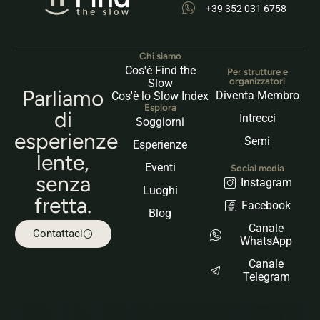
+39 352 031 6758
Chi siamo
Cos'è Find the
Per strutture e
organizzatori
Slow
Parliamo
Diventa Membro
Cos'è lo Slow Index
Esplora
di
Intrecci
Soggiorni
esperienze
Semi
Esperienze
lente,
Eventi
Social media
senza
Instagram
Luoghi
fretta.
Facebook
Blog
Canale
Contattaci
WhatsApp
Canale
Telegram