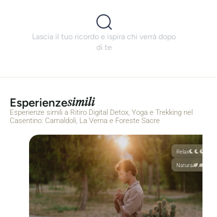
Lascia il tuo ricordo e ispira chi verrà dopo
di te
simili
Esperienze
Esperienze simili a Ritiro Digital Detox, Yoga e Trekking nel
Casentino: Camaldoli, La Verna e Foreste Sacre
Relax
Natura