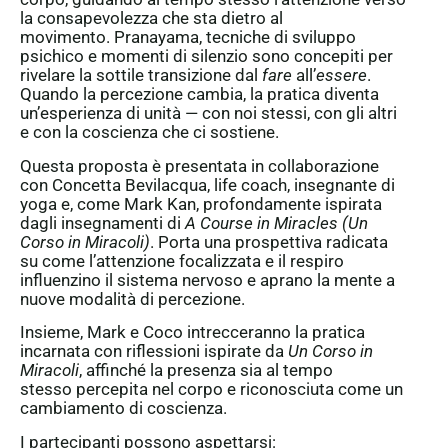
la consapevolezza che sta dietro al
movimento.
Pranayama
, tecniche di sviluppo
psichico e momenti di silenzio sono concepiti per
rivelare la sottile transizione dal
fare
all’
essere
.
Quando la percezione cambia, la pratica diventa
un’esperienza di unità — con noi stessi, con gli altri
e con la coscienza che ci sostiene.
Questa proposta è presentata in collaborazione
con
Concetta Bevilacqua
, life coach, insegnante di
yoga e, come
Mark Kan
, profondamente ispirata
dagli insegnamenti di
A Course in Miracles (Un
Corso in Miracoli)
. Porta una prospettiva radicata
su come l’attenzione focalizzata e il respiro
influenzino il sistema nervoso e aprano la mente a
nuove modalità di percezione.
Insieme,
Mark
e
Coco
intrecceranno la pratica
incarnata con riflessioni ispirate da
Un Corso in
Miracoli
, affinché la presenza sia al tempo
stesso percepita nel corpo e riconosciuta come un
cambiamento di coscienza.
I partecipanti possono aspettarsi: