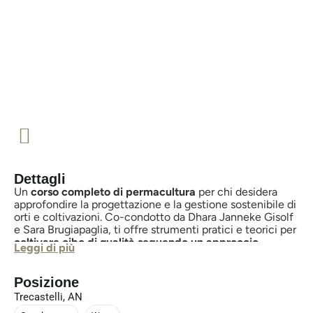
Dettagli
Un
corso completo di permacultura
per chi desidera
approfondire la progettazione e la gestione sostenibile di
orti e coltivazioni. Co-condotto da Dhara Janneke Gisolf
e Sara Brugiapaglia, ti offre strumenti pratici e teorici per
coltivare cibo di qualità seguendo un approccio
Leggi di più
rigenerativo e sistemico
.
Il corso si svolge in quattro weekend tra
Trecastelli e
Posizione
Varano
(AN), con sessioni pratiche in diverse realtà
Trecastelli, AN
agricole, e include tutti i passaggi: dalla progettazione e