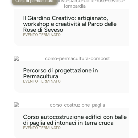
Artigianato sostenibile
Corsi di permacultura
Corsi di permacultura
Docenti:
Dhara Janneke Gisolf
– Insegnante di
Il Giardino Creativo: artigianato,
Permacultura, esperta in agricoltura rigenerativa e
workshop e creatività al Parco delle
facilitatore di Costellazioni Familiari.
Rose di Seveso
Sara Brugiapaglia
– Coltivatrice diretta e socia
EVENTO TERMINATO
della Rete Agroecologica Microfarmer Italia,
specializzata in agricoltura organica rigenerativa.
Date e luoghi:
07-03-2026 → 29-03-2026, Trecastelli e Varano
(AN)
Percorso di progettazione in
Possibilità di partecipare anche ai singoli weekend
Permacultura
EVENTO TERMINATO
Corso autocostruzione edifici con balle
di paglia ed intonaci in terra cruda
EVENTO TERMINATO