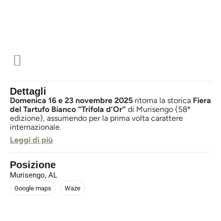
Dettagli
Domenica 16 e 23 novembre 2025
ritorna la storica
Fiera
del Tartufo Bianco “Trifola d’Or”
di Murisengo (58ª
edizione), assumendo per la prima volta carattere
internazionale.
Leggi di più
L’evento si inserisce all’interno della
Stagione del Tartufo
Bianco nel Monferrato
, che si svolge da ottobre a
dicembre e valorizza uno dei prodotti simbolo del
Posizione
territorio piemontese.
Murisengo, AL
Durante le due giornate di fiera, il borgo di Murisengo
Google maps
Waze
accoglierà
produttori
,
cercatori
e
visitatori
con un
programma dedicato alle molte sfumature del
tartufo
bianco pregiato.
Saranno presenti esposizioni,