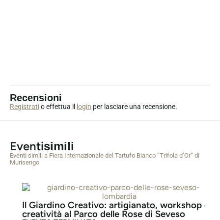
degustazioni e momenti di approfondimento legati alla
cultura e alla tradizione del tartufo.
Non mancheranno attività collaterali come spettacoli,
iniziative per famiglie e collegamenti speciali con il
Trifula Express
, il treno storico che porterà i visitatori alla
scoperta della fiera e dei paesaggi del Monferrato.
Recensioni
Registrati
o effettua il
login
per lasciare una recensione.
Eventi
simili
Eventi simili a Fiera Internazionale del Tartufo Bianco “Trifola d’Or” di
Murisengo
Il Giardino Creativo: artigianato, workshop e
creatività al Parco delle Rose di Seveso