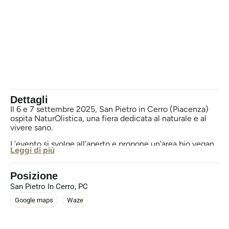
Dettagli
Il 6 e 7 settembre 2025, San Pietro in Cerro (Piacenza)
ospita NaturOlistica, una fiera dedicata al naturale e al
vivere sano.
L’evento si svolge all’aperto e propone un’area bio vegan
Leggi di più
food, un eco mercato, spazi wellness, conferenze
tematiche e attività per bambini.
Posizione
L’ingresso è gratuito.
San Pietro In Cerro, PC
Google maps
Waze