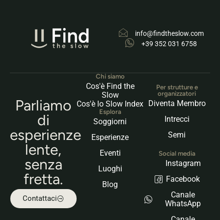
info@findtheslow.com
+39 352 031 6758
Chi siamo
Cos'è Find the
Per strutture e
organizzatori
Slow
Parliamo
Diventa Membro
Cos'è lo Slow Index
Esplora
di
Intrecci
Soggiorni
esperienze
Semi
Esperienze
lente,
Eventi
Social media
senza
Instagram
Luoghi
fretta.
Facebook
Blog
Canale
Contattaci
WhatsApp
Canale