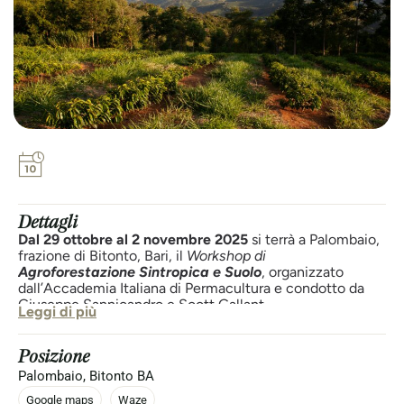
Dettagli
Dal 29 ottobre al 2 novembre 2025
si terrà a Palombaio,
frazione di Bitonto, Bari, il
Workshop di
Agroforestazione Sintropica e Suolo
, organizzato
dall’Accademia Italiana di Permacultura e condotto da
Giuseppe Sannicandro e Scott Gallant.
Leggi di più
Il corso unisce teoria e pratica per approfondire la
progettazione e la gestione di sistemi agroforestali
Posizione
rigenerativi secondo i principi dell’Agricoltura Sintropica.
Palombaio, Bitonto BA
Durante le cinque giornate i partecipanti impareranno a
trasformare un suolo povero in un ecosistema produttivo
Google maps
Waze