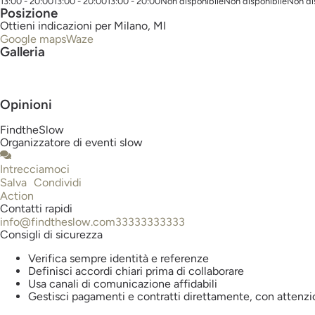
13:00 - 20:00
13:00 - 20:00
13:00 - 20:00
Non disponibile
Non disponibile
Non di
Posizione
Ottieni indicazioni per Milano, MI
Google maps
Waze
Galleria
Opinioni
FindtheSlow
Organizzatore di eventi slow
Intrecciamoci
Salva
Condividi
Action
Contatti rapidi
info@findtheslow.com
33333333333
Consigli di sicurezza
Verifica sempre identità e referenze
Definisci accordi chiari prima di collaborare
Usa canali di comunicazione affidabili
Gestisci pagamenti e contratti direttamente, con attenz