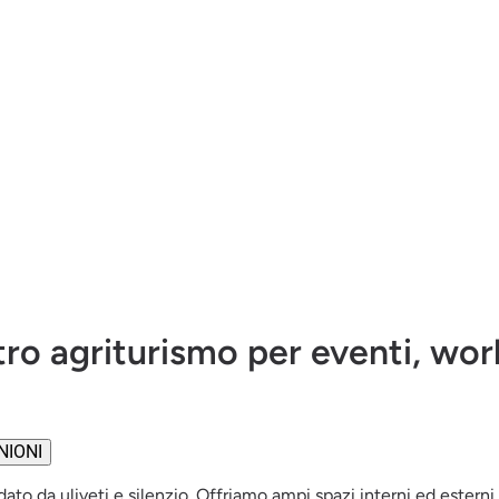
ro agriturismo per eventi, work
NIONI
to da uliveti e silenzio. Offriamo ampi spazi interni ed esterni 