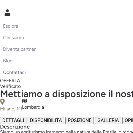
Esplora
Chi siamo
Diventa partner
Blog
Contattaci
OFFERTA
Verificato
Mettiamo a disposizione il nost
Lombardia
Milano, MI
DETTAGLI
DISPONIBILITÀ
POSIZIONE
GALLERIA
OPI
Descrizione
Siamo un agriturismo immerso nella natura della Presila, circonda