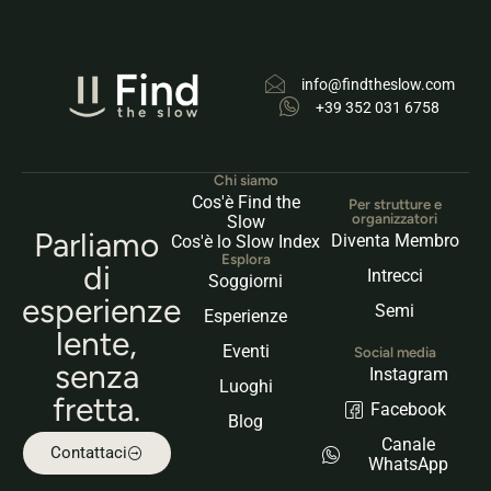
info@findtheslow.com
+39 352 031 6758
Chi siamo
Cos'è Find the
Per strutture e
organizzatori
Slow
Parliamo
Diventa Membro
Cos'è lo Slow Index
Esplora
di
Intrecci
Soggiorni
esperienze
Semi
Esperienze
lente,
Eventi
Social media
senza
Instagram
Luoghi
fretta.
Facebook
Blog
Canale
Contattaci
WhatsApp