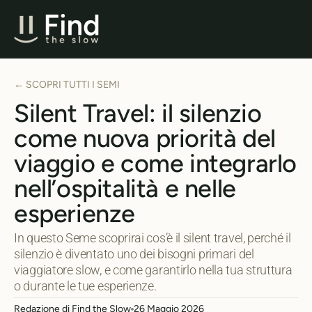
← SCOPRI TUTTI I SEMI
Silent Travel: il silenzio
come nuova priorità del
viaggio e come integrarlo
nell’ospitalità e nelle
esperienze
In questo Seme scoprirai cos’è il silent travel, perché il
silenzio è diventato uno dei bisogni primari del
viaggiatore slow, e come garantirlo nella tua struttura
o durante le tue esperienze.
Redazione di Find the Slow
26 Maggio 2026