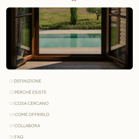
01
DEFINIZIONE
02
PERCHÉ ESISTE
03
COSA CERCANO
04
COME OFFRIRLO
05
COLLABORA
06
FAQ