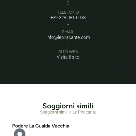
TELEFONO
+39 328 081 6038
EMAIL
info@lepiracante.com
SITO WEB
Visita il sito
Soggiorni
simili
Soggiorni simili a Le Piracante
Podere La Gualda Vecchia
Ma