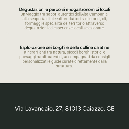
Degustazioni e percorsi enogastronomici locali
Un viaggio tra sapori autentici dell’Alta Campania,
alla scoperta di piccoli produttori, vini storici, oli,
formaggi e specialità del territorio attraverso
degustazioni ed esperienze locali selezionate.
Esplorazione dei borghi e delle colline caiatine
Itinerari lenti tra natura, piccoli borghi storici e
paesaggi rurali autentici, accompagnati da consigli
personalizzati e guide curate direttamente dalla
struttura.
Via Lavandaio, 27, 81013 Caiazzo, CE