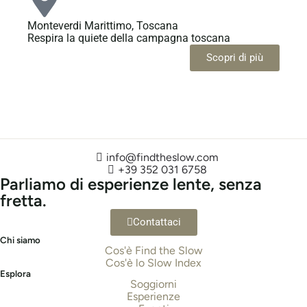
Monteverdi Marittimo, Toscana
Via
Respira la quiete della campagna toscana
Ab
Scopri di più
info@findtheslow.com
+39 352 031 6758
Parliamo di esperienze lente, senza
fretta.
Contattaci
Chi siamo
Cos'è Find the Slow
Cos'è lo Slow Index
Esplora
Soggiorni
Esperienze