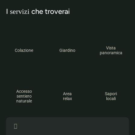
I
che troverai
servizi
Vista
Colazione
Giardino
panoramica
Accesso
Area
Sapori
sentiero
relax
locali
naturale