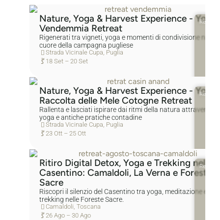
Nature, Yoga & Harvest Experience - Yoga 
Relax
Vendemmia Retreat
Rigenerati tra vigneti, yoga e momenti di condivisione nel
cuore della campagna pugliese
Strada Vicinale Cupa, Puglia
18 Set – 20 Set
Nature, Yoga & Harvest Experience - Yoga 
Relax
Raccolta delle Mele Cotogne Retreat
Rallenta e lasciati ispirare dai ritmi della natura attraverso
yoga e antiche pratiche contadine
Strada Vicinale Cupa, Puglia
Natura
23 Ott – 25 Ott
Ritiro Digital Detox, Yoga e Trekking nel
Relax
Casentino: Camaldoli, La Verna e Foreste
Sacre
Riscopri il silenzio del Casentino tra yoga, meditazione e
Natura
trekking nelle Foreste Sacre.
Camaldoli, Toscana
26 Ago – 30 Ago