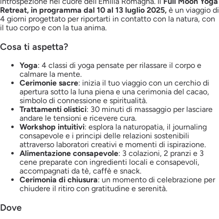
introspezione nel cuore dell’Emilia Romagna. Il
Full Moon Yoga
Retreat, in programma dal 10 al 13 luglio 2025,
è un viaggio di
4 giorni progettato per riportarti in contatto con la natura, con
il tuo corpo e con la tua anima.
Cosa ti aspetta?
Yoga
: 4 classi di yoga pensate per rilassare il corpo e
calmare la mente.
Cerimonie sacre
: inizia il tuo viaggio con un cerchio di
apertura sotto la luna piena e una cerimonia del cacao,
simbolo di connessione e spiritualità.
Trattamenti olistici
: 30 minuti di massaggio per lasciare
andare le tensioni e ricevere cura.
Workshop intuitivi
: esplora la naturopatia, il journaling
consapevole e i principi delle relazioni sostenibili
attraverso laboratori creativi e momenti di ispirazione.
Alimentazione consapevole
: 3 colazioni, 2 pranzi e 3
cene preparate con ingredienti locali e consapevoli,
accompagnati da tè, caffè e snack.
Cerimonia di chiusura
: un momento di celebrazione per
chiudere il ritiro con gratitudine e serenità.
Dove