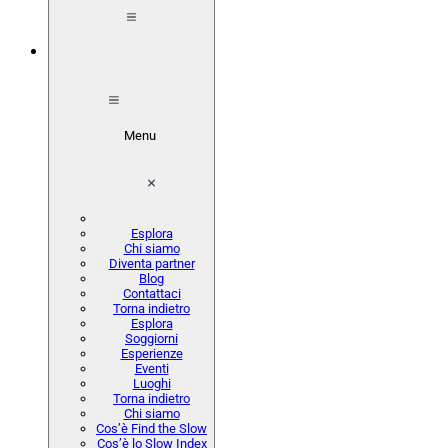
Menu
Esplora
Chi siamo
Diventa partner
Blog
Contattaci
Torna indietro
Esplora
Soggiorni
Esperienze
Eventi
Luoghi
Torna indietro
Chi siamo
Cos’è Find the Slow
Cos’è lo Slow Index