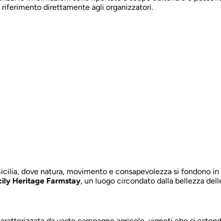
 riferimento direttamente agli organizzatori.
icilia, dove natura, movimento e consapevolezza si fondono in 
cily Heritage Farmstay
, un luogo circondato dalla bellezza delle
a è caratterizzata da vaste campagne agricole, vigneti che si est