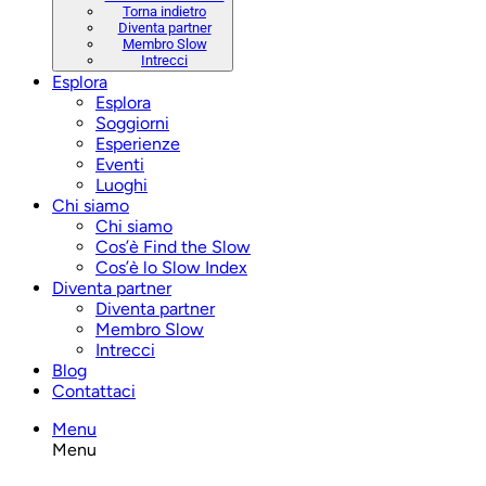
Torna indietro
Diventa partner
Membro Slow
Intrecci
Esplora
Esplora
Soggiorni
Esperienze
Eventi
Luoghi
Chi siamo
Chi siamo
Cos’è Find the Slow
Cos’è lo Slow Index
Diventa partner
Diventa partner
Membro Slow
Intrecci
Blog
Contattaci
Menu
Menu