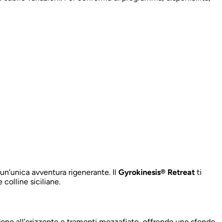
un’unica avventura rigenerante. Il
Gyrokinesis® Retreat
ti
 colline siciliane.
endono all’orizzonte e tramonti mozzafiato, offrendo uno sfondo