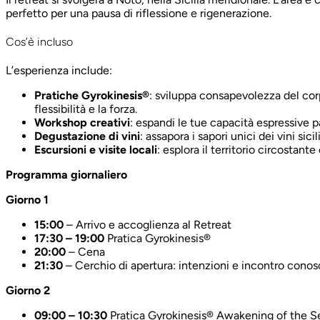
perfetto per una pausa di riflessione e rigenerazione.
Cos’è incluso
L’esperienza include:
Pratiche Gyrokinesis®
: sviluppa consapevolezza del cor
flessibilità e la forza.
Workshop creativi
: espandi le tue capacità espressive p
Degustazione di vini
: assapora i sapori unici dei vini sic
Escursioni e visite locali
: esplora il territorio circostante
Programma giornaliero
Giorno 1
15:00
– Arrivo e accoglienza al Retreat
17:30 – 19:00
Pratica Gyrokinesis®
20:00
– Cena
21:30
– Cerchio di apertura: intenzioni e incontro cono
Giorno 2
09:00 – 10:30
Pratica Gyrokinesis® Awakening of the S