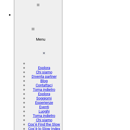
Menu
Esplora
Chi siamo
Diventa partner
Blog
Contattaci
Torna indietro
Esplora
Soggiorni
Esperienze
Eventi
Luoghi
Torna indietro
Chi siamo
Cos’è Find the Slow
Cos’è lo Slow Index