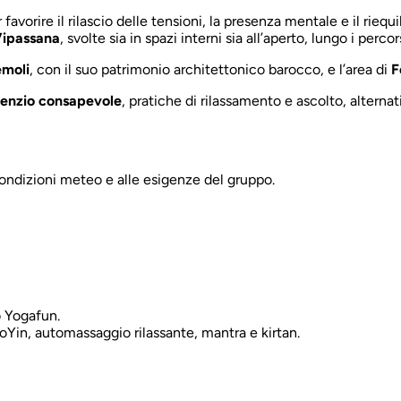
favorire il rilascio delle tensioni, la presenza mentale e il riequ
Vipassana
, svolte sia in spazi interni sia all’aperto, lungo i percor
emoli
, con il suo patrimonio architettonico barocco, e l’area di
F
ilenzio consapevole
, pratiche di rilassamento e ascolto, alterna
condizioni meteo e alle esigenze del gruppo.
o Yogafun.
Yin, automassaggio rilassante, mantra e kirtan.