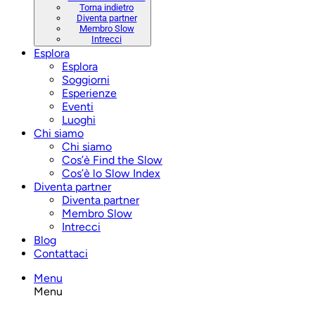
Torna indietro
Diventa partner
Membro Slow
Intrecci
Esplora
Esplora
Soggiorni
Esperienze
Eventi
Luoghi
Chi siamo
Chi siamo
Cos’è Find the Slow
Cos’è lo Slow Index
Diventa partner
Diventa partner
Membro Slow
Intrecci
Blog
Contattaci
Menu
Menu