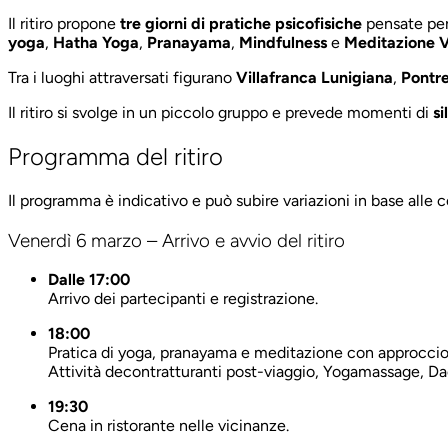
Il ritiro propone
tre giorni di pratiche psicofisiche
pensate per 
yoga
,
Hatha Yoga
,
Pranayama
,
Mindfulness
e
Meditazione 
Tra i luoghi attraversati figurano
Villafranca Lunigiana
,
Pontr
Il ritiro si svolge in un piccolo gruppo e prevede momenti di
s
Programma del ritiro
Il programma è indicativo e può subire variazioni in base alle 
Venerdì 6 marzo – Arrivo e avvio del ritiro
Dalle 17:00
Arrivo dei partecipanti e registrazione.
18:00
Pratica di yoga, pranayama e meditazione con approcci
Attività decontratturanti post-viaggio, Yogamassage, Dao
19:30
Cena in ristorante nelle vicinanze.