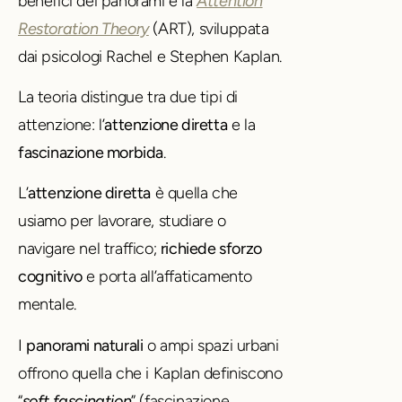
benefici dei panorami è la
Attention
Restoration Theory
(ART), sviluppata
dai psicologi Rachel e Stephen Kaplan.
La teoria distingue tra due tipi di
attenzione: l’
attenzione diretta
e la
fascinazione morbida
.
L’
attenzione diretta
è quella che
usiamo per lavorare, studiare o
navigare nel traffico;
richiede sforzo
cognitivo
e porta all’affaticamento
mentale.
I
panorami naturali
o ampi spazi urbani
offrono quella che i Kaplan definiscono
“
soft fascination
” (fascinazione