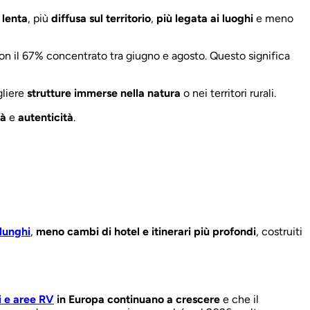
ù
lenta
, più
diffusa sul territorio
,
più legata ai luoghi
e meno
n il 67% concentrato tra giugno e agosto. Questo significa
liere
strutture immerse nella natura
o nei territori rurali.
tà
e
autenticità
.
 lunghi
,
meno cambi di hotel e itinerari più profondi
, costruiti
 e aree RV
in Europa continuano a crescere
e che il