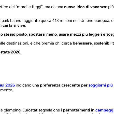
etico del “mordi e fuggi”, ma da una
nuova idea di vacanza
: pi
park hanno raggiunto quota 413 milioni nell’Unione europea, co
 cui la si vive
.
llo stesso posto
,
spostarsi meno
,
usare mezzi più leggeri
e sceg
elle destinazioni, e che premia chi cerca
benessere
,
sostenibili
estate 2026
.
 sul 2026
indicano una
preferenza crescente per
soggiorni più
emente.
e glamping. Eurostat segnala che i
pernottamenti in
campeggi