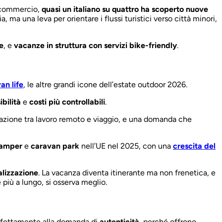
nfcommercio,
quasi un italiano su quattro ha scoperto nuove
ma una leva per orientare i flussi turistici verso città minori,
e
, e
vacanze in struttura con servizi bike-friendly
.
an life
, le altre grandi icone dell’estate outdoor 2026.
sibilità
e
costi più controllabili
.
nazione tra lavoro remoto e viaggio, e una domanda che
camper
e
caravan park
nell’UE nel 2025, con una
crescita del
lizzazione
. La vacanza diventa itinerante ma non frenetica, e
 più a lungo, si osserva meglio.
erfettamente alla domanda di
autenticità
, perché offrono