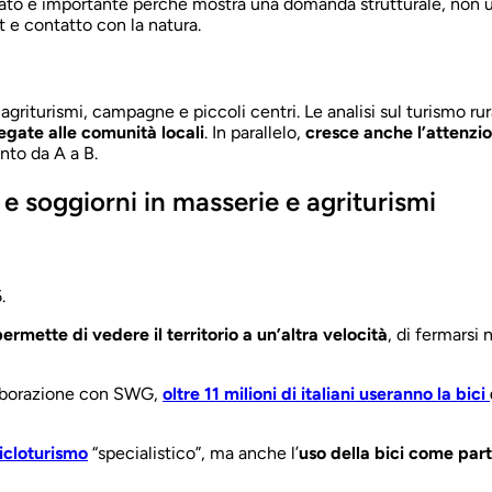
to è importante perché mostra una domanda strutturale, non 
t e contatto con la natura.
 agriturismi, campagne e piccoli centri. Le analisi sul turismo rura
legate alle comunità locali
. In parallelo,
cresce anche l’attenzion
nto da A a B.
 e soggiorni in masserie e agriturismi
.
ermette di vedere il territorio a un’altra velocità
, di fermarsi 
aborazione con SWG,
oltre 11 milioni di italiani useranno la bici
cicloturismo
“specialistico”, ma anche l’
uso della bici come par