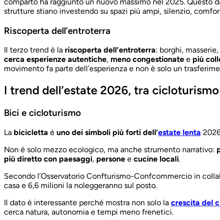
comparto ha raggiunto un nuovo massimo nel 2025. Questo da
strutture stiano investendo su spazi più ampi, silenzio, comfor
Riscoperta dell’entroterra
Il terzo trend è la
riscoperta dell’entroterra
: borghi, masserie,
cerca esperienze autentiche
,
meno congestionate
e
più col
movimento fa parte dell’esperienza e non è solo un trasferime
I trend dell’estate 2026, tra cicloturismo
Bici e cicloturismo
La
bicicletta
è
uno dei simboli più forti dell’
estate lenta
2026
Non è solo mezzo ecologico, ma anche strumento narrativo:
p
più diretto con paesaggi
,
persone
e
cucine locali
.
Secondo l’Osservatorio Confturismo-Confcommercio in coll
casa e 6,6 milioni la noleggeranno sul posto.
Il dato è interessante perché mostra non solo la
crescita del 
cerca natura, autonomia e tempi meno frenetici.