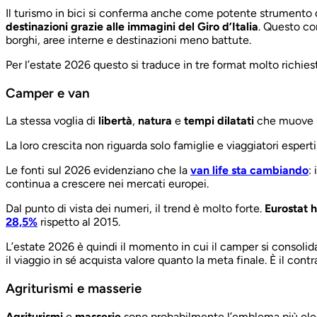
Il turismo in bici si conferma anche come potente strument
destinazioni grazie alle immagini del Giro d’Italia
. Questo con
borghi, aree interne e destinazioni meno battute.
Per l’estate 2026 questo si traduce in tre format molto richies
Camper e van
La stessa voglia di
libertà
,
natura
e
tempi dilatati
che muove i
La loro crescita non riguarda solo famiglie e viaggiatori espe
Le fonti sul 2026 evidenziano che la
van life sta cambiando
:
continua a crescere nei mercati europei.
Dal punto di vista dei numeri, il trend è molto forte.
Eurostat h
28,5%
rispetto al 2015.
L’estate 2026 è quindi il momento in cui il camper si consolid
il viaggio in sé acquista valore quanto la meta finale. È il contr
Agriturismi e masserie
Agriturismi
e
masserie
sono probabilmente l’emblema più eleg