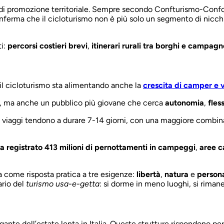
o di promozione territoriale. Sempre secondo Confturismo-Co
ferma che il cicloturismo non è più solo un segmento di nicchia, 
ti:
percorsi costieri brevi
,
itinerari rurali tra borghi e campagn
l cicloturismo sta alimentando anche la
crescita di camper e v
rti, ma anche un pubblico più giovane che cerca
autonomia
,
fles
 i viaggi tendono a durare 7-14 giorni, con una maggiore combi
a registrato 413 milioni di pernottamenti in campeggi
,
aree 
a come risposta pratica a tre esigenze:
libertà
,
natura
e
persona
ario del
turismo usa-e-getta
: si dorme in meno luoghi, si rimane
ante dell’estate lenta in Italia. Queste strutture rispondono p