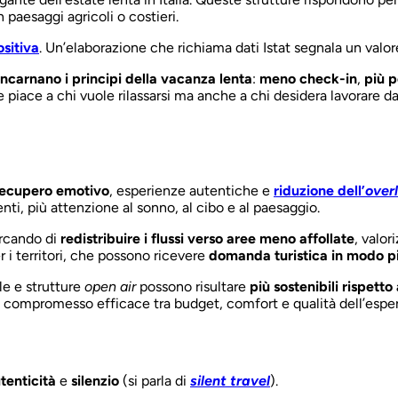
 paesaggi agricoli o costieri.
ositiva
. Un’elaborazione che richiama dati Istat segnala un valo
ncarnano i principi della vacanza lenta
:
meno check-in
,
più 
e piace a chi vuole rilassarsi ma anche a chi desidera lavorare 
recupero emotivo
, esperienze autentiche e
riduzione dell’
over
ti, più attenzione al sonno, al cibo e al paesaggio.
ercando di
redistribuire i flussi verso aree meno affollate
, valo
r i territori, che possono ricevere
domanda turistica in modo più
ale e strutture
open air
possono risultare
più sostenibili rispetto
n compromesso efficace tra budget, comfort e qualità dell’esper
tenticità
e
silenzio
(si parla di
silent travel
).