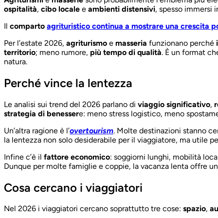
ospitalità
,
cibo locale
e
ambienti distensivi
, spesso immersi in
Il
comparto
agrituristico continua a mostrare una crescita p
Per l’estate 2026,
agriturismo
e
masseria
funzionano perché
i
territorio
; meno rumore,
più tempo di qualità
. È un format ch
natura.
Perché vince la lentezza
Le analisi sui trend del 2026 parlano di
viaggio significativo
,
strategia di benesser
e: meno stress logistico, meno spostamen
Un’altra ragione è l’
overtourism
. Molte destinazioni stanno c
la lentezza non solo desiderabile per il viaggiatore, ma utile pe
Infine c’è il
fattore economico
: soggiorni lunghi, mobilità loc
Dunque per molte famiglie e coppie, la vacanza lenta offre u
Cosa cercano i viaggiatori
Nel 2026 i viaggiatori cercano soprattutto tre cose:
spazio
,
au