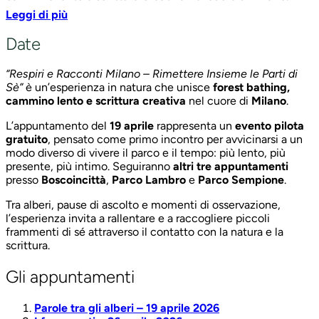
Leggi di più
L’appuntamento del
19 aprile
rappresenta un
evento pilota
gratuito
, pensato come primo incontro per avvicinarsi a un
Date
modo diverso di vivere il parco e il tempo: più lento, più
presente, più intimo. Seguiranno
altri tre appuntamenti
“Respiri e Racconti Milano – Rimettere Insieme le Parti di
presso
Boscoincittà
,
Parco Lambro
e
Parco Sempione
.
Sè”
è un’esperienza in natura che unisce
forest bathing,
Tra alberi, pause di ascolto e momenti di osservazione,
cammino lento e scrittura creativa
nel cuore di
Milano
.
l’esperienza invita a rallentare e a raccogliere piccoli
L’appuntamento del
19 aprile
rappresenta un
evento pilota
frammenti di sé attraverso il contatto con la natura e la
gratuito
, pensato come primo incontro per avvicinarsi a un
scrittura.
modo diverso di vivere il parco e il tempo: più lento, più
presente, più intimo. Seguiranno
altri tre appuntamenti
Gli appuntamenti
presso
Boscoincittà
,
Parco Lambro
e
Parco Sempione
.
Parole tra gli alberi – 19 aprile 2026
Tra alberi, pause di ascolto e momenti di osservazione,
I frammenti – 26 aprile 2026
l’esperienza invita a rallentare e a raccogliere piccoli
Le crepe – 10 maggio 2026
frammenti di sé attraverso il contatto con la natura e la
Ricomporre – 17 maggio 2026
scrittura.
Parole tra gli alberi
: il primo respiro
Gli appuntamenti
Il primo incontro, intitolato
“Parole tra gli alberi”
, propone
Parole tra gli alberi – 19 aprile 2026