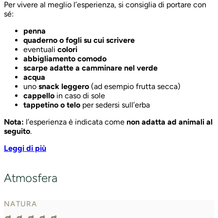
Per vivere al meglio l’esperienza, si consiglia di portare con
acqua
sé:
uno
snack leggero
(ad esempio frutta secca)
cappello
in caso di sole
penna
tappetino o telo
per sedersi sull’erba
quaderno o fogli su cui scrivere
eventuali
colori
Nota:
l’esperienza è indicata come
non adatta ad animali al
abbigliamento comodo
seguito
.
scarpe adatte a camminare nel verde
acqua
uno
snack leggero
(ad esempio frutta secca)
cappello
in caso di sole
tappetino o telo
per sedersi sull’erba
Nota:
l’esperienza è indicata come
non adatta ad animali al
seguito
.
Leggi di più
Atmosfera
NATURA