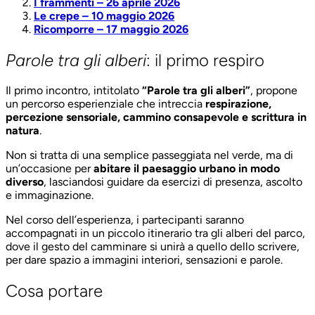
un percorso esperienziale che intreccia
respirazione,
I frammenti – 26 aprile 2026
percezione sensoriale, cammino consapevole e scrittura in
Le crepe – 10 maggio 2026
natura
.
Ricomporre – 17 maggio 2026
Non si tratta di una semplice passeggiata nel verde, ma di
Parole tra gli alberi
: il primo respiro
un’occasione per
abitare il paesaggio urbano in modo
diverso
, lasciandosi guidare da esercizi di presenza, ascolto
Il primo incontro, intitolato
“Parole tra gli alberi”
, propone
e immaginazione.
un percorso esperienziale che intreccia
respirazione,
Nel corso dell’esperienza, i partecipanti saranno
percezione sensoriale, cammino consapevole e scrittura in
accompagnati in un piccolo itinerario tra gli alberi del parco,
natura
.
dove il gesto del camminare si unirà a quello dello scrivere,
Non si tratta di una semplice passeggiata nel verde, ma di
per dare spazio a immagini interiori, sensazioni e parole.
un’occasione per
abitare il paesaggio urbano in modo
diverso
, lasciandosi guidare da esercizi di presenza, ascolto
Cosa portare
e immaginazione.
Per vivere al meglio l’esperienza, si consiglia di portare con
Nel corso dell’esperienza, i partecipanti saranno
sé:
accompagnati in un piccolo itinerario tra gli alberi del parco,
dove il gesto del camminare si unirà a quello dello scrivere,
penna
per dare spazio a immagini interiori, sensazioni e parole.
quaderno o fogli su cui scrivere
eventuali
colori
Cosa portare
abbigliamento comodo
scarpe adatte a camminare nel verde